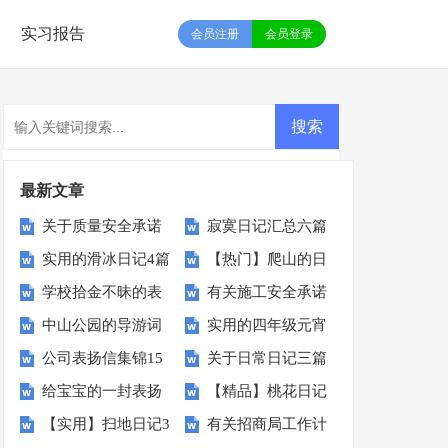
实习报告
会员注册
会员登录
最新文章
关于质量安全承诺
寂寞日记汇总六篇
实用的滑冰日记4篇
【热门】爬山的日
书锦集七篇
学校拾金不昧的表
有关施工安全承诺
记3篇
中山公园的导游词
实用的四年级元宵
扬信15篇
书范文集锦5篇
公司表扬信集锦15
关于日常日记三篇
作文汇编5篇
给宝宝的一封表扬
【精品】桃花日记
篇
【实用】扫地日记3
有关招商局工作计
信
四篇