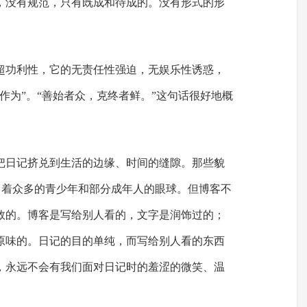
，没有规范，只有既成和待成的。没有形式的形
超功利性，它的无责任性强迫，无娱乐性诱惑，
作为”。“善始者众，克终者鲜。”这句话很好地概
把日记挤兑到生活的边缘、时间的缝隙。那些貌
，吸引着众多的青少年和部分成年人的眼球。但博客不
敛的。博客是写给别人看的，文字是润饰过的；
原味的。日记的目的单纯，而写给别人看的东西
，永远不会有我们面对日记时的羞涩的微笑、温