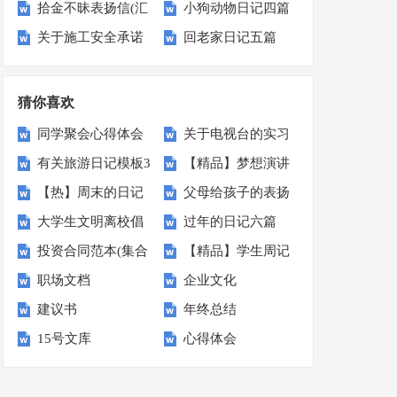
拾金不昧表扬信(汇
小狗动物日记四篇
篇
划四篇
关于施工安全承诺
回老家日记五篇
编14篇)
书范文锦集7篇
猜你喜欢
同学聚会心得体会
关于电视台的实习
有关旅游日记模板3
【精品】梦想演讲
报告十篇
【热】周末的日记
父母给孩子的表扬
篇
稿3篇
大学生文明离校倡
过年的日记六篇
信
投资合同范本(集合
【精品】学生周记
议书范文汇编六篇
职场文档
企业文化
15篇)
锦集9篇
建议书
年终总结
15号文库
心得体会