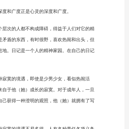
深度和广度正是心灵的深度和广度。
个层次的人都不构成障碍，得益于人们对它的精
是矛盾的东西，有时很野，喜欢热闹和出头，但
息地。日记是一个人的精神家园。在自己的日记
。
种寂寞的境遇，即使是少男少女，看似热闹活
来自于他（她）成长的寂寞。对于成年人，一旦
自己获得一种澄明的观照，他（她）就拥有了写
种寂寞的境遇不易多得。人有各种责任各项义务