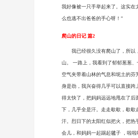
我好像被一只手举起来了。这实在
么也逃不出爸爸的手心呀！”
爬山的日记 篇2
我已经很久没有爬山了，所以
山。 一路上，我看到了郁郁葱葱
空气夹带着山林的气息和坭土的芬
身是劲，我兴奋得几乎可以直接跨
得太快了，把妈妈远远地甩在了后
下，几乎全是汗。走走歇歇，歇歇
汗。烈日下的太阳红似把火，把热
会儿，和妈妈一起踢起毽子 ，啦