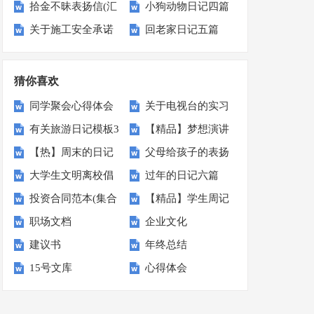
拾金不昧表扬信(汇
小狗动物日记四篇
篇
划四篇
关于施工安全承诺
回老家日记五篇
编14篇)
书范文锦集7篇
猜你喜欢
同学聚会心得体会
关于电视台的实习
有关旅游日记模板3
【精品】梦想演讲
报告十篇
【热】周末的日记
父母给孩子的表扬
篇
稿3篇
大学生文明离校倡
过年的日记六篇
信
投资合同范本(集合
【精品】学生周记
议书范文汇编六篇
职场文档
企业文化
15篇)
锦集9篇
建议书
年终总结
15号文库
心得体会