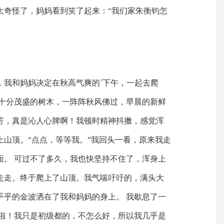
太奇怪了，妈妈看到笑了起来：“我们家朱衡钧怎
，我和妈妈决定在秋高气爽的`下午，一起去爬
、十分茂盛的树木，一阵阵秋风佛过，早晨的新鲜
芳，真是沁人心脾啊！我顿时精神抖擞，感觉浑
上山顶。“点点，等等我。”我回头一看，原来我走
面。 可过不了多久，我也快坚持不住了，浑身上
走走。终于爬上了山顶。我气喘吁吁的，满头大
乎乎的金波洒在了我和妈妈的身上。 我歇息了一
啦啦！我只是初级都的，不怎么好，所以我几乎是