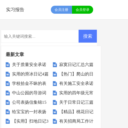
实习报告
会员注册
会员登录
最新文章
关于质量安全承诺
寂寞日记汇总六篇
实用的滑冰日记4篇
【热门】爬山的日
书锦集七篇
学校拾金不昧的表
有关施工安全承诺
记3篇
中山公园的导游词
实用的四年级元宵
扬信15篇
书范文集锦5篇
公司表扬信集锦15
关于日常日记三篇
作文汇编5篇
给宝宝的一封表扬
【精品】桃花日记
篇
【实用】扫地日记3
有关招商局工作计
信
四篇