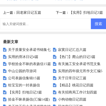
回老家日记五篇
【实用】扫地日记3篇
上一篇：
下一篇：
最新文章
关于质量安全承诺书锦集七
寂寞日记汇总六篇
实用的滑冰日记4篇
【热门】爬山的日记3篇
篇
学校拾金不昧的表扬信15篇
有关施工安全承诺书范文集
中山公园的导游词
实用的四年级元宵作文汇编5
锦5篇
公司表扬信集锦15篇
关于日常日记三篇
篇
给宝宝的一封表扬信
【精品】桃花日记四篇
【实用】扫地日记3篇
有关招商局工作计划四篇
拾金不昧表扬信(汇编14篇)
小狗动物日记四篇