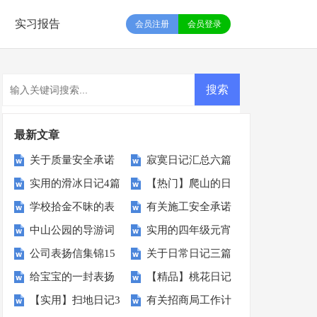
实习报告
会员注册
会员登录
最新文章
关于质量安全承诺
寂寞日记汇总六篇
实用的滑冰日记4篇
【热门】爬山的日
书锦集七篇
学校拾金不昧的表
有关施工安全承诺
记3篇
中山公园的导游词
实用的四年级元宵
扬信15篇
书范文集锦5篇
公司表扬信集锦15
关于日常日记三篇
作文汇编5篇
给宝宝的一封表扬
【精品】桃花日记
篇
【实用】扫地日记3
有关招商局工作计
信
四篇