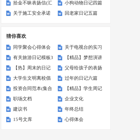
拾金不昧表扬信(汇
小狗动物日记四篇
篇
划四篇
关于施工安全承诺
回老家日记五篇
编14篇)
书范文锦集7篇
猜你喜欢
同学聚会心得体会
关于电视台的实习
有关旅游日记模板3
【精品】梦想演讲
报告十篇
【热】周末的日记
父母给孩子的表扬
篇
稿3篇
大学生文明离校倡
过年的日记六篇
信
投资合同范本(集合
【精品】学生周记
议书范文汇编六篇
职场文档
企业文化
15篇)
锦集9篇
建议书
年终总结
15号文库
心得体会