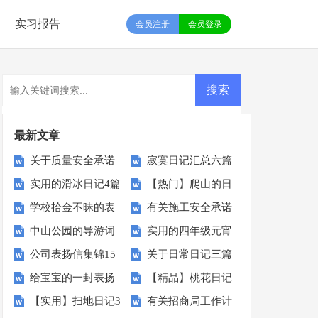
实习报告
会员注册
会员登录
最新文章
关于质量安全承诺
寂寞日记汇总六篇
实用的滑冰日记4篇
【热门】爬山的日
书锦集七篇
学校拾金不昧的表
有关施工安全承诺
记3篇
中山公园的导游词
实用的四年级元宵
扬信15篇
书范文集锦5篇
公司表扬信集锦15
关于日常日记三篇
作文汇编5篇
给宝宝的一封表扬
【精品】桃花日记
篇
【实用】扫地日记3
有关招商局工作计
信
四篇