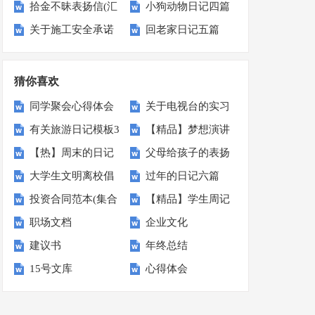
拾金不昧表扬信(汇
小狗动物日记四篇
篇
划四篇
关于施工安全承诺
回老家日记五篇
编14篇)
书范文锦集7篇
猜你喜欢
同学聚会心得体会
关于电视台的实习
有关旅游日记模板3
【精品】梦想演讲
报告十篇
【热】周末的日记
父母给孩子的表扬
篇
稿3篇
大学生文明离校倡
过年的日记六篇
信
投资合同范本(集合
【精品】学生周记
议书范文汇编六篇
职场文档
企业文化
15篇)
锦集9篇
建议书
年终总结
15号文库
心得体会