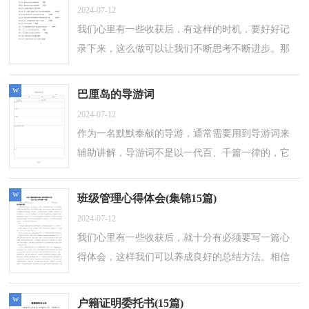
2024-07-12
我们心里有一些收获后，有这样的时机，要好好记
录下来，这么做可以让我们不断思考不断进步。那
么心得体会该怎么写？想必这让大家都很苦恼吧，
以下是小编精心整理的学习身边的榜样心得...
w
巴厘岛的导游词
2024-07-12
作为一名默默奉献的导游，通常需要用到导游词来
辅助讲解，导游词不是以一代百、千篇一律的，它
必须是从实际出发，因人、因时而异，有针对性
的。那么什么样的导游词才是好的呢？下面是小...
w
班级管理心得体会(集锦15篇)
2024-07-12
我们心里有一些收获后，就十分有必须要写一篇心
得体会，这样我们可以养成良好的总结方法。相信
许多人会觉得心得体会很难写吧，以下是小编帮大
家整理的班级管理心得体会，希望能够帮...
w
户籍证明委托书(15篇)