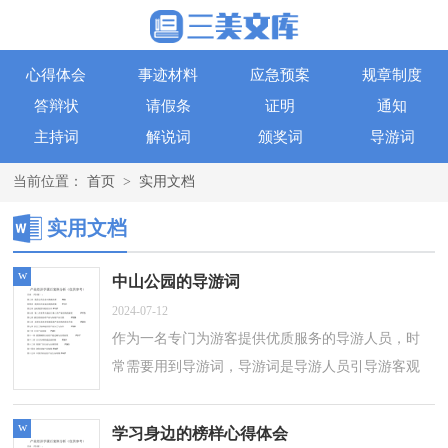
心得体会
事迹材料
应急预案
规章制度
答辩状
请假条
证明
通知
主持词
解说词
颁奖词
导游词
当前位置：
首页
>
实用文档
实用文档
w
中山公园的导游词
2024-07-12
作为一名专门为游客提供优质服务的导游人员，时
常需要用到导游词，导游词是导游人员引导游客观
光游览时的讲解词。那么大家知道正规的导游词是
怎么写的吗？以下是小编为大家收集的...
w
学习身边的榜样心得体会