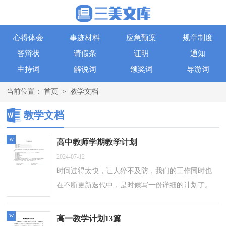
心得体会
事迹材料
应急预案
规章制度
答辩状
请假条
证明
通知
主持词
解说词
颁奖词
导游词
当前位置：
首页
>
教学文档
教学文档
w
高中教师学期教学计划
2024-07-12
时间过得太快，让人猝不及防，我们的工作同时也
在不断更新迭代中，是时候写一份详细的计划了。
好的计划都具备一些什么特点呢？以下是小编整理
的高中教师学期教学计划，仅供参考，欢迎大...
w
高一教学计划13篇